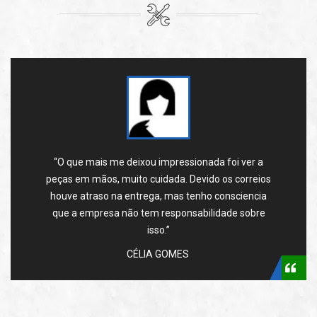
“Sofri pra achar a peça pro meu veículo, mas
depois de algumas consultas no Google cheguei a
Ecopeças e enfim comprei a peça que precisava.
Tudo correu dentro dos conformes.”
MARIA CÁSSIA