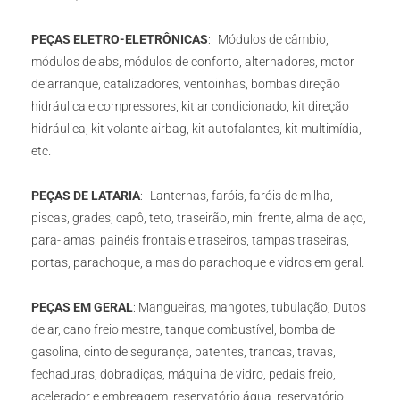
PEÇAS ELETRO-ELETRÔNICAS
: Módulos de câmbio,
módulos de abs, módulos de conforto, alternadores, motor
de arranque, catalizadores, ventoinhas, bombas direção
hidráulica e compressores, kit ar condicionado, kit direção
hidráulica, kit volante airbag, kit autofalantes, kit multimídia,
etc.
PEÇAS DE LATARIA
: Lanternas, faróis, faróis de milha,
piscas, grades, capô, teto, traseirão, mini frente, alma de aço,
para-lamas, painéis frontais e traseiros, tampas traseiras,
portas, parachoque, almas do parachoque e vidros em geral.
PEÇAS EM GERAL
: Mangueiras, mangotes, tubulação, Dutos
de ar, cano freio mestre, tanque combustível, bomba de
gasolina, cinto de segurança, batentes, trancas, travas,
fechaduras, dobradiças, máquina de vidro, pedais freio,
acelerador e embreagem, reservatório água, reservatório