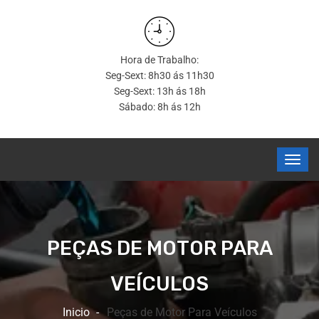
Hora de Trabalho:
Seg-Sext: 8h30 ás 11h30
Seg-Sext: 13h ás 18h
Sábado: 8h ás 12h
PEÇAS DE MOTOR PARA
VEÍCULOS
Inicio
Peças de Motor Para Veículos