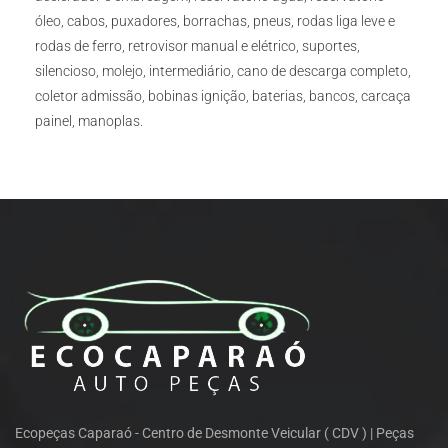
óleo, cabos, puxadores, borrachas, pneus, rodas liga leve e
rodas de ferro, retrovisor manual e elétrico, suportes,
silencioso, molejo, intermediário, cano de descarga completo,
coletor admissão, bobinas ignição, baterias, bancos, carcaça
painel, manoplas.
Ecopeças Caparaó - Centro de Desmonte Veicular ( CDV ) | Peças