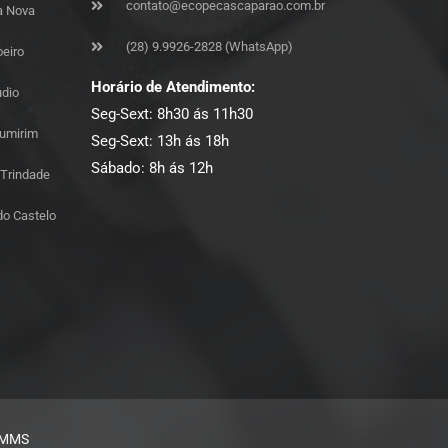
contato@ecopecascaparao.com.br
a Nova
(28) 9.9926-2828 (WhatsApp)
eiro
Horário de Atendimento:
udio
Seg-Sext: 8h30 ás 11h30
umirim
Seg-Sext: 13h ás 18h
Sábado: 8h ás 12h
 Trindade
do Castelo
MMS