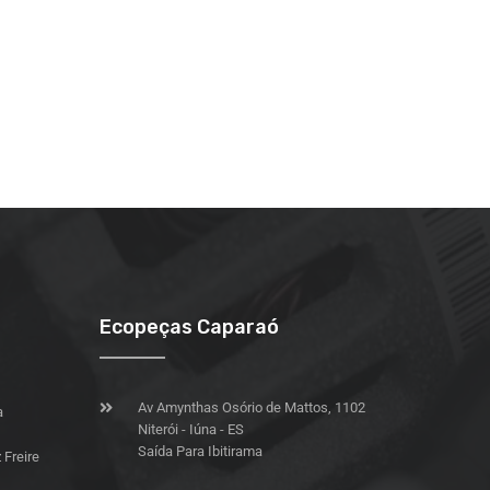
Ecopeças Caparaó
Av Amynthas Osório de Mattos, 1102
a
Niterói - Iúna - ES
Saída Para Ibitirama
Freire