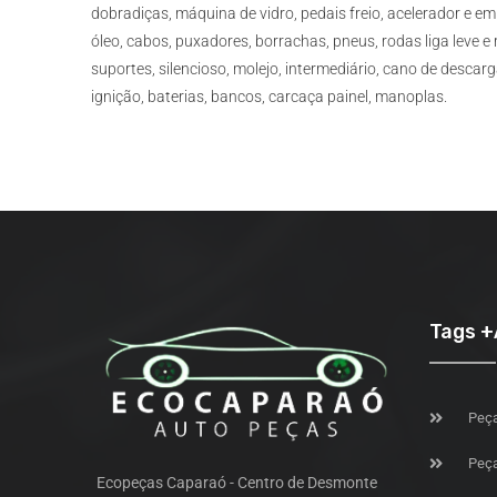
dobradiças, máquina de vidro, pedais freio, acelerador e e
óleo, cabos, puxadores, borrachas, pneus, rodas liga leve e r
suportes, silencioso, molejo, intermediário, cano de desca
ignição, baterias, bancos, carcaça painel, manoplas.
Tags 
Peça
Peça
Ecopeças Caparaó - Centro de Desmonte