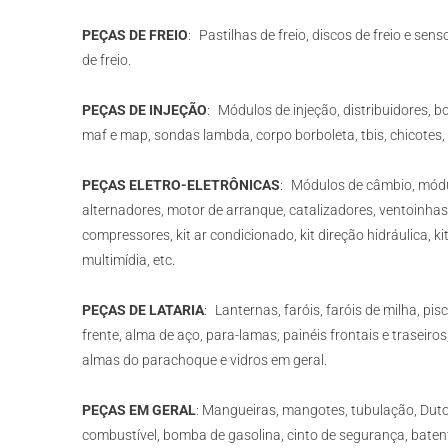
PEÇAS DE FREIO
: Pastilhas de freio, discos de freio e sen
de freio.
PEÇAS DE INJEÇÃO
: Módulos de injeção, distribuidores, bo
maf e map, sondas lambda, corpo borboleta, tbis, chicotes, ve
PEÇAS ELETRO-ELETRÔNICAS
: Módulos de câmbio, módu
alternadores, motor de arranque, catalizadores, ventoinhas
compressores, kit ar condicionado, kit direção hidráulica, kit
multimídia, etc.
PEÇAS DE LATARIA
: Lanternas, faróis, faróis de milha, pisc
frente, alma de aço, para-lamas, painéis frontais e traseiro
almas do parachoque e vidros em geral.
PEÇAS EM GERAL
: Mangueiras, mangotes, tubulação, Dutos
combustível, bomba de gasolina, cinto de segurança, batent