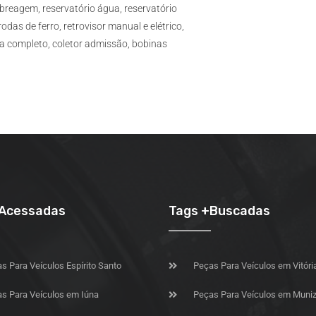
mbreagem, reservatório água, reservatório
odas de ferro, retrovisor manual e elétrico,
rga completo, coletor admissão, bobinas
+Acessadas
Tags +Buscadas
s Para Veículos Espírito Santo
Peças Para Veículos em Vitóri
s Para Veículos em Iúna
Peças Para Veículos em Muniz 