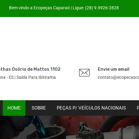
Bem vindo a Ecopeças Caparaó | Ligue: (28) 9.9926-2828
thas Osório de Mattos 1102
Envie um email
Iúna - ES | Saída Para Ibitirama
contato@ecopecasca
HOME
SOBRE
PEÇAS P/ VEÍCULOS NACIONAIS