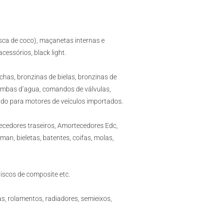
casca de coco), maçanetas internas e
cessórios, black light.
buchas, bronzinas de bielas, bronzinas de
bombas d’agua, comandos de válvulas,
tudo para motores de veículos importados.
ecedores traseiros, Amortecedores Edc,
tman, bieletas, batentes, coifas, molas,
 discos de composite etc.
s, rolamentos, radiadores, semieixos,