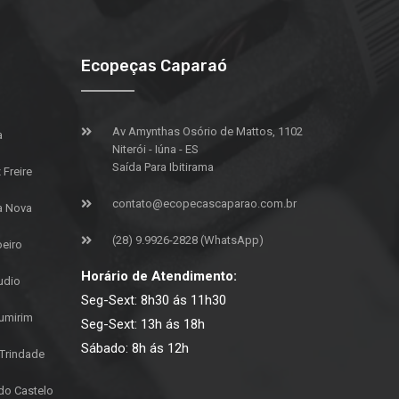
Ecopeças Caparaó
Av Amynthas Osório de Mattos, 1102
a
Niterói - Iúna - ES
Saída Para Ibitirama
Freire
contato@ecopecascaparao.com.br
a Nova
(28) 9.9926-2828 (WhatsApp)
oeiro
Horário de Atendimento:
udio
Seg-Sext: 8h30 ás 11h30
umirim
Seg-Sext: 13h ás 18h
Sábado: 8h ás 12h
 Trindade
do Castelo