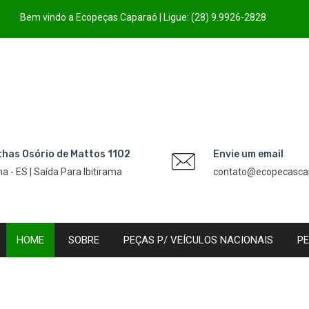
Bem vindo a Ecopeças Caparaó | Ligue: (28) 9.9926-2828
thas Osório de Mattos 1102
Envie um email
úna - ES | Saída Para Ibitirama
contato@ecopecasca
HOME
SOBRE
PEÇAS P/ VEÍCULOS NACIONAIS
PE