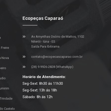
Ecopeças Caparaó
Av Amynthas Osório de Mattos, 1102
a
Niterói - Iúna - ES
Saída Para Ibitirama
Freire
contato@ecopecascaparao.com.br
a Nova
(28) 9.9926-2828 (WhatsApp)
oeiro
Horário de Atendimento:
udio
Seg-Sext: 8h30 ás 11h30
umirim
Seg-Sext: 13h ás 18h
Sábado: 8h ás 12h
 Trindade
do Castelo