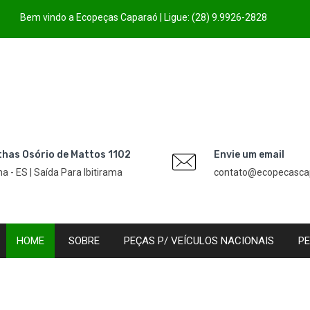
Bem vindo a Ecopeças Caparaó | Ligue: (28) 9.9926-2828
thas Osório de Mattos 1102
Envie um email
úna - ES | Saída Para Ibitirama
contato@ecopecasca
HOME
SOBRE
PEÇAS P/ VEÍCULOS NACIONAIS
PE