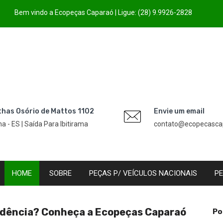
Bem vindo a Ecopeças Caparaó | Ligue: (28) 9.9926-2828
thas Osório de Mattos 1102
Envie um email
úna - ES | Saída Para Ibitirama
contato@ecopecasca
HOME
SOBRE
PEÇAS P/ VEÍCULOS NACIONAIS
PE
edência? Conheça a Ecopeças Caparaó
Po