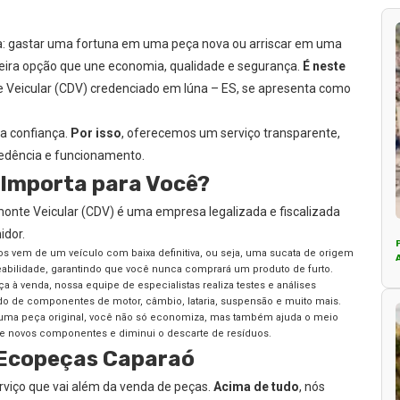
ma: gastar uma fortuna em uma peça nova ou arriscar em uma
ceira opção que une economia, qualidade e segurança.
É neste
Veicular (CDV) credenciado em Iúna – ES, se apresenta como
a confiança.
Por isso
, oferecemos um serviço transparente,
cedência e funcionamento.
o Importa para Você?
nte Veicular (CDV) é uma empresa legalizada e fiscalizada
idor.
vem de um veículo com baixa definitiva, ou seja, uma sucata de origem
reabilidade, garantindo que você nunca comprará um produto de furto.
 à venda, nossa equipe de especialistas realiza testes e análises
ado de componentes de motor, câmbio, lataria, suspensão e muito mais.
r uma peça original, você não só economiza, mas também ajuda o meio
de novos componentes e diminui o descarte de resíduos.
 Ecopeças Caparaó
viço que vai além da venda de peças.
Acima de tudo
, nós