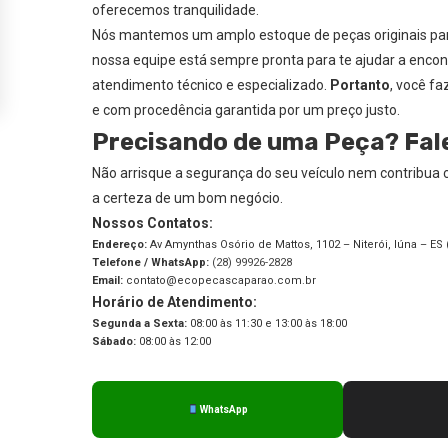
oferecemos tranquilidade.
Nós mantemos um amplo estoque de peças originais par
nossa equipe está sempre pronta para te ajudar a enco
atendimento técnico e especializado.
Portanto
, você fa
e com procedência garantida por um preço justo.
Precisando de uma Peça? Fal
Não arrisque a segurança do seu veículo nem contribua
a certeza de um bom negócio.
Nossos Contatos:
Endereço:
Av Amynthas Osório de Mattos, 1102 – Niterói, Iúna – ES 
Telefone / WhatsApp:
(28) 99926-2828
Email:
contato@ecopecascaparao.com.br
Horário de Atendimento:
Segunda a Sexta:
08:00 às 11:30 e 13:00 às 18:00
Sábado:
08:00 às 12:00
WhatsApp