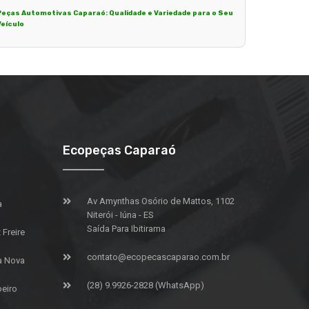
Peças Automotivas Caparaó: Qualidade e Variedade para o Seu
Veículo
Ecopeças Caparaó
Av Amynthas Osório de Mattos, 1102
a
Niterói - Iúna - ES
Saída Para Ibitirama
Freire
contato@ecopecascaparao.com.br
a Nova
(28) 9.9926-2828 (WhatsApp)
oeiro