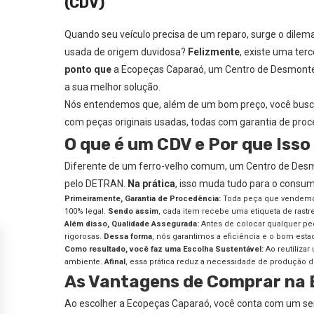
(CDV)
Quando seu veículo precisa de um reparo, surge o dile
usada de origem duvidosa?
Felizmente
, existe uma ter
ponto que
a Ecopeças Caparaó, um Centro de Desmonte 
a sua melhor solução.
Nós entendemos que, além de um bom preço, você busc
com peças originais usadas, todas com garantia de pro
O que é um CDV e Por que Iss
Diferente de um ferro-velho comum, um Centro de Desmo
pelo DETRAN.
Na prática
, isso muda tudo para o consum
Primeiramente, Garantia de Procedência:
Toda peça que vendemos 
100% legal.
Sendo assim
, cada item recebe uma etiqueta de rast
Além disso, Qualidade Assegurada:
Antes de colocar qualquer peça
rigorosas.
Dessa forma
, nós garantimos a eficiência e o bom est
Como resultado, você faz uma Escolha Sustentável:
Ao reutiliza
ambiente.
Afinal
, essa prática reduz a necessidade de produção 
As Vantagens de Comprar na
Ao escolher a Ecopeças Caparaó, você conta com um ser