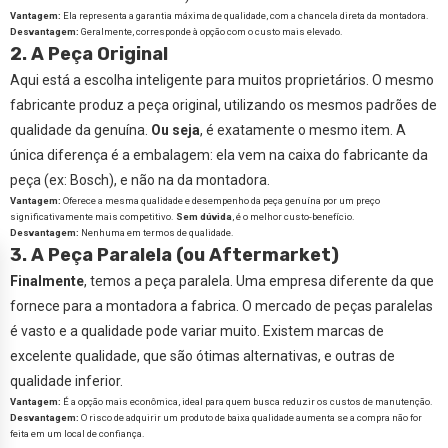
Vantagem:
Ela representa a garantia máxima de qualidade, com a chancela direta da montadora.
Desvantagem:
Geralmente, corresponde à opção com o custo mais elevado.
2. A Peça Original
Aqui está a escolha inteligente para muitos proprietários. O mesmo
fabricante produz a peça original, utilizando os mesmos padrões de
qualidade da genuína.
Ou seja
, é exatamente o mesmo item. A
única diferença é a embalagem: ela vem na caixa do fabricante da
peça (ex: Bosch), e não na da montadora.
Vantagem:
Oferece a mesma qualidade e desempenho da peça genuína por um preço
significativamente mais competitivo.
Sem dúvida
, é o melhor custo-benefício.
Desvantagem:
Nenhuma em termos de qualidade.
3. A Peça Paralela (ou Aftermarket)
Finalmente
, temos a peça paralela. Uma empresa diferente da que
fornece para a montadora a fabrica. O mercado de peças paralelas
é vasto e a qualidade pode variar muito. Existem marcas de
excelente qualidade, que são ótimas alternativas, e outras de
qualidade inferior.
Vantagem:
É a opção mais econômica, ideal para quem busca reduzir os custos de manutenção.
Desvantagem:
O risco de adquirir um produto de baixa qualidade aumenta se a compra não for
feita em um local de confiança.