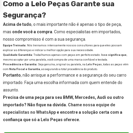
Como a Lelo Peças Garante sua
Segurança?
Acima de tudo
, o mais importante não é apenas o tipo de peça,
mas
onde você a compra
. Como especialistas em importados,
nosso compromisso é com a sua segurança.
Equipe Treinada:
Nós treinamos intensamente nossos consultores para que eles possam
explicar as diferenças e indicar a melhor opção para sua necessidade.
Qualidade Garantida:
Trabalhamos apenas com peças em perfeito estado.
Isso significa que
,
mesmo ao optar por uma paralela, você compra de uma marca confiável e testada.
Procedência e Garantia:
Seja genuína, original ou paralela, na
Lelo Peças
, todas as peças vêm
com
Nota Fiscal e Garantia
, assegurando a total procedência do produto.
Portanto
, não arrisque a performance e a segurança do seu carro
importado. Faça uma escolha informada com quem entende do
assunto.
Precisa de uma peça para seu BMW, Mercedes, Audi ou outro
importado? Não fique na dúvida.
Chame nossa equipe de
especialistas no WhatsApp
e encontre a solução certa com a
confiança que só a Lelo Peças oferece.