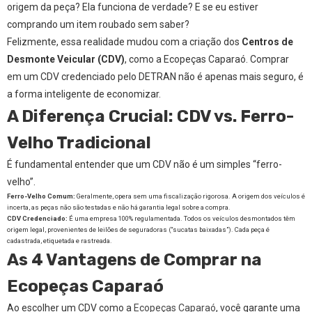
origem da peça? Ela funciona de verdade? E se eu estiver
comprando um item roubado sem saber?
Felizmente, essa realidade mudou com a criação dos
Centros de
Desmonte Veicular (CDV)
, como a Ecopeças Caparaó. Comprar
em um CDV credenciado pelo DETRAN não é apenas mais seguro, é
a forma inteligente de economizar.
A Diferença Crucial: CDV vs. Ferro-
Velho Tradicional
É fundamental entender que um CDV não é um simples “ferro-
velho”.
Ferro-Velho Comum:
Geralmente, opera sem uma fiscalização rigorosa. A origem dos veículos é
incerta, as peças não são testadas e não há garantia legal sobre a compra.
CDV Credenciado:
É uma empresa 100% regulamentada. Todos os veículos desmontados têm
origem legal, provenientes de leilões de seguradoras (“sucatas baixadas”). Cada peça é
cadastrada, etiquetada e rastreada.
As 4 Vantagens de Comprar na
Ecopeças Caparaó
Ao escolher um CDV como a
Ecopeças Caparaó
, você garante uma